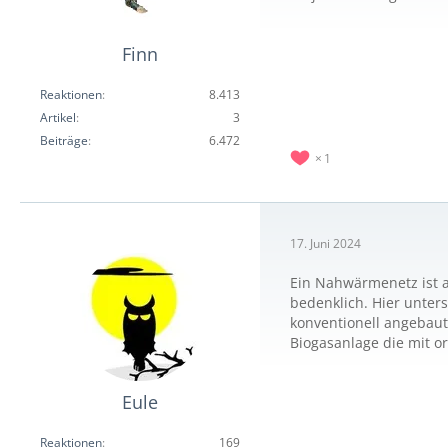
Finn
Reaktionen
8.413
Artikel
3
Beiträge
6.472
1
17. Juni 2024
Ein Nahwärmenetz ist a
bedenklich. Hier unter
konventionell angebaut
Biogasanlage die mit o
Eule
Reaktionen
169