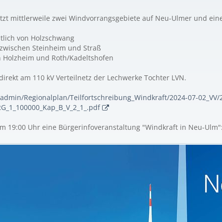
etzt mittlerweile zwei Windvorrangsgebiete auf Neu-Ulmer und ei
tlich von Holzschwang
 zwischen Steinheim und Straß
n Holzheim und Roth/Kadeltshofen
 direkt am 110 kV Verteilnetz der Lechwerke Tochter LVN.
leadmin/Regionalplan/Teilfortschreibung_Windkraft/2024-07-02_VV/
G_1_100000_Kap_B_V_2_1_.pdf
 um 19:00 Uhr eine Bürgerinfoveranstaltung "Windkraft in Neu-Ulm"