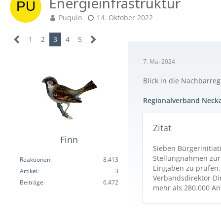
Energieinfrastruktur
Puquio
14. Oktober 2022
1
2
3
4
5
7. Mai 2024
Blick in die Nachbarreg
Regionalverband Necka
Zitat
Finn
Sieben Bürgerinitia
Stellungnahmen zur 
Reaktionen
8.413
Eingaben zu prüfen.
Artikel
3
Verbandsdirektor Di
Beiträge
6.472
mehr als 280.000 An