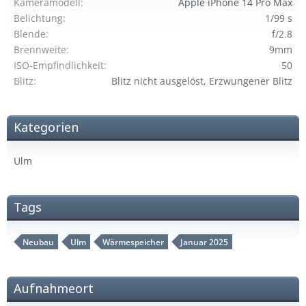
Kameramodell
Apple iPhone 14 Pro Max
Belichtung
1/99 s
Blende
f/2.8
Brennweite
9mm
ISO-Empfindlichkeit
50
Blitz
Blitz nicht ausgelöst, Erzwungener Blitz
Kategorien
Ulm
Tags
Neubau
Ulm
Wärmespeicher
Januar 2025
Aufnahmeort