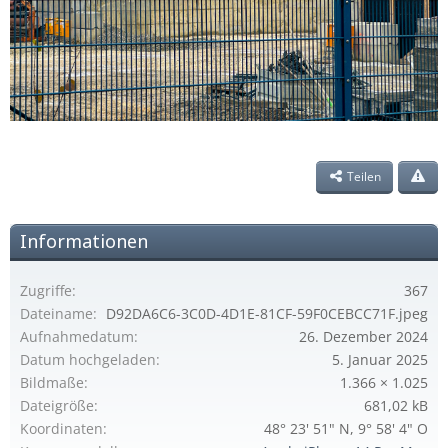
Teilen
Informationen
Zugriffe
367
Dateiname
D92DA6C6-3C0D-4D1E-81CF-59F0CEBCC71F.jpeg
Aufnahmedatum
26. Dezember 2024
Datum hochgeladen
5. Januar 2025
Bildmaße
1.366 × 1.025
Dateigröße
681,02 kB
Koordinaten
48° 23' 51" N, 9° 58' 4" O