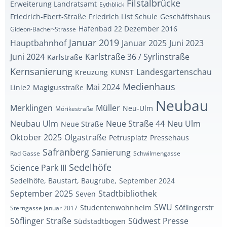
Filstalbrücke
Erweiterung Landratsamt
Eythblick
Friedrich-Ebert-Straße
Friedrich List Schule
Geschäftshaus
Hafenbad 22 Dezember 2016
Gideon-Bacher-Strasse
Januar 2019
Hauptbahnhof
Januar 2025
Juni 2023
Juni 2024
Karlstraße 36 / Syrlinstraße
Karlstraße
Kernsanierung
Landesgartenschau
Kreuzung
KUNST
Medienhaus
Mai 2024
Linie2
Magigusstraße
Neubau
Merklingen
Müller
Neu-Ulm
Mörikestraße
Neubau Ulm
Neue Straße 44
Neu Ulm
Neue Straße
Oktober 2025
Olgastraße
Petrusplatz
Pressehaus
Safranberg
Sanierung
Rad Gasse
Schwilmengasse
Sedelhöfe
Science Park III
Sedelhöfe, Baustart, Baugrube,
September 2024
September 2025
Stadtbibliothek
Seven
SWU
Studentenwohnheim
Söflingerstr
Sterngasse Januar 2017
Söflinger Straße
Südwest Presse
Südstadtbogen