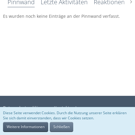
Pinnwand
Letzte Aktivitäten
Reaktionen
Ü
Es wurden noch keine Einträge an der Pinnwand verfasst.
Datenschutzerklärung
Kontakt
Impressum
Diese Seite verwendet Cookies. Durch die Nutzung unserer Seite erklären
Sie sich damit einverstanden, dass wir Cookies setzen.
Weitere Informationen
Schließen