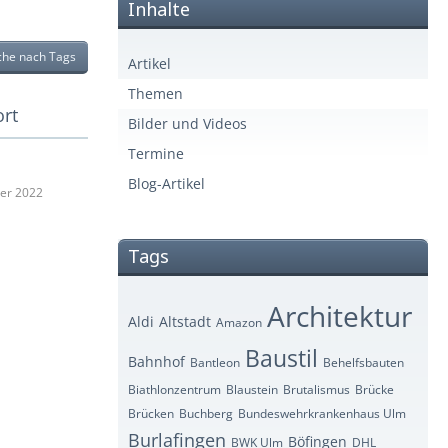
Inhalte
che nach Tags
Artikel
Themen
ort
Bilder und Videos
Termine
Blog-Artikel
er 2022
Tags
Architektur
Aldi
Altstadt
Amazon
Baustil
Bahnhof
Bantleon
Behelfsbauten
Biathlonzentrum
Blaustein
Brutalismus
Brücke
Brücken
Buchberg
Bundeswehrkrankenhaus Ulm
Burlafingen
Böfingen
BWK Ulm
DHL