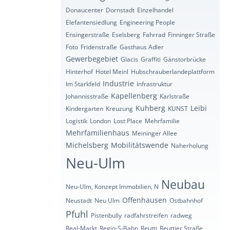
Donaucenter
Dornstadt
Einzelhandel
Elefantensiedlung
Engineering People
Ensingerstraße
Eselsberg
Fahrrad
Finninger Straße
Foto
Fridenstraße
Gasthaus Adler
Gewerbegebiet
Glacis
Graffiti
Gänstorbrücke
Hinterhof
Hotel Meinl
Hubschrauberlandeplattform
Industrie
Im Starkfeld
Infrastruktur
Kapellenberg
Johannisstraße
Karlstraße
Kuhberg
Leibi
Kindergarten
Kreuzung
KUNST
Logistik
London
Lost Place
Mehrfamilie
Mehrfamilienhaus
Meininger Allee
Michelsberg
Mobilitätswende
Naherholung
Neu-Ulm
Neubau
Neu-Ulm, Konzept Immobilien, N
Offenhausen
Neustadt
Neu Ulm
Ostbahnhof
Pfuhl
Pistenbully
radfahrstreifen
radweg
Real-Markt
Regio-S-Bahn
Reutti
Reuttier Straße