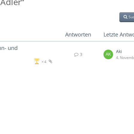
Adler“
Su
Antworten
Letzte Antw
hn- und
Aki
3
4. Novemb
4