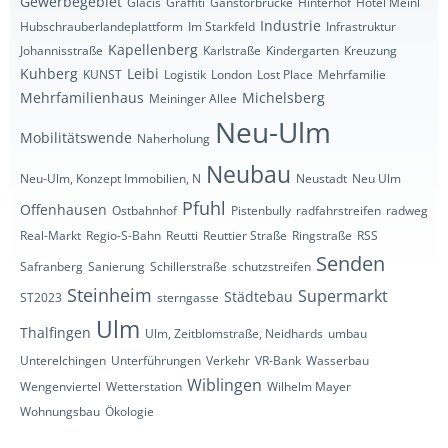
Gewerbegebiet
Glacis
Graffiti
Gänstorbrücke
Hinterhof
Hotel Meinl
Industrie
Hubschrauberlandeplattform
Im Starkfeld
Infrastruktur
Kapellenberg
Johannisstraße
Karlstraße
Kindergarten
Kreuzung
Kuhberg
Leibi
KUNST
Logistik
London
Lost Place
Mehrfamilie
Mehrfamilienhaus
Michelsberg
Meininger Allee
Neu-Ulm
Mobilitätswende
Naherholung
Neubau
Neu-Ulm, Konzept Immobilien, N
Neustadt
Neu Ulm
Pfuhl
Offenhausen
Ostbahnhof
Pistenbully
radfahrstreifen
radweg
Real-Markt
Regio-S-Bahn
Reutti
Reuttier Straße
Ringstraße
RSS
Senden
Safranberg
Sanierung
Schillerstraße
schutzstreifen
Steinheim
Supermarkt
Städtebau
ST2023
sterngasse
Ulm
Thalfingen
Ulm, Zeitblomstraße, Neidhards
umbau
Unterelchingen
Unterführungen
Verkehr
VR-Bank
Wasserbau
Wiblingen
Wengenviertel
Wetterstation
Wilhelm Mayer
Wohnungsbau
Ökologie