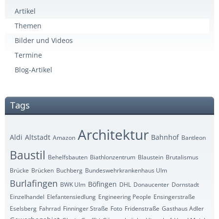
Artikel
Themen
Bilder und Videos
Termine
Blog-Artikel
Tags
Architektur
Aldi
Altstadt
Bahnhof
Amazon
Bantleon
Baustil
Behelfsbauten
Biathlonzentrum
Blaustein
Brutalismus
Brücke
Brücken
Buchberg
Bundeswehrkrankenhaus Ulm
Burlafingen
Böfingen
BWK Ulm
DHL
Donaucenter
Dornstadt
Einzelhandel
Elefantensiedlung
Engineering People
Ensingerstraße
Eselsberg
Fahrrad
Finninger Straße
Foto
Fridenstraße
Gasthaus Adler