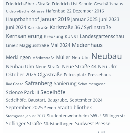
Friedrich-Ebert-Straße
Friedrich List Schule
Geschäftshaus
Hafenbad 22 Dezember 2016
Gideon-Bacher-Strasse
Januar 2019
Hauptbahnhof
Januar 2025
Juni 2023
Juni 2024
Karlstraße 36 / Syrlinstraße
Karlstraße
Kernsanierung
Landesgartenschau
Kreuzung
KUNST
Medienhaus
Mai 2024
Linie2
Magigusstraße
Neubau
Merklingen
Müller
Neu-Ulm
Mörikestraße
Neubau Ulm
Neue Straße 44
Neu Ulm
Neue Straße
Oktober 2025
Olgastraße
Petrusplatz
Pressehaus
Safranberg
Sanierung
Rad Gasse
Schwilmengasse
Sedelhöfe
Science Park III
Sedelhöfe, Baustart, Baugrube,
September 2024
September 2025
Stadtbibliothek
Seven
SWU
Studentenwohnheim
Söflingerstr
Sterngasse Januar 2017
Söflinger Straße
Südwest Presse
Südstadtbogen