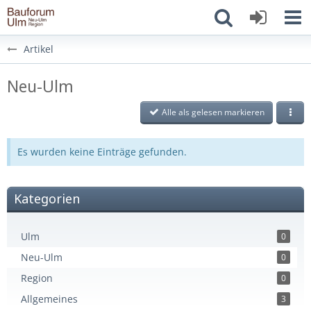
Artikel
Neu-Ulm
Alle als gelesen markieren
Es wurden keine Einträge gefunden.
Kategorien
Ulm
0
Neu-Ulm
0
Region
0
Allgemeines
3