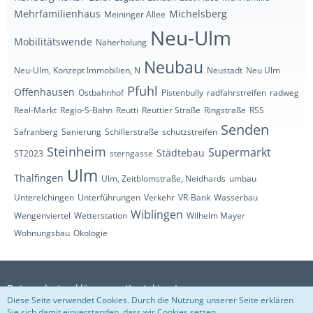
Mehrfamilienhaus
Michelsberg
Meininger Allee
Neu-Ulm
Mobilitätswende
Naherholung
Neubau
Neu-Ulm, Konzept Immobilien, N
Neustadt
Neu Ulm
Pfuhl
Offenhausen
Ostbahnhof
Pistenbully
radfahrstreifen
radweg
Real-Markt
Regio-S-Bahn
Reutti
Reuttier Straße
Ringstraße
RSS
Senden
Safranberg
Sanierung
Schillerstraße
schutzstreifen
Steinheim
Supermarkt
Städtebau
ST2023
sterngasse
Ulm
Thalfingen
Ulm, Zeitblomstraße, Neidhards
umbau
Unterelchingen
Unterführungen
Verkehr
VR-Bank
Wasserbau
Wiblingen
Wengenviertel
Wetterstation
Wilhelm Mayer
Wohnungsbau
Ökologie
Datenschutzerklärung
Kontakt
Impressum
Diese Seite verwendet Cookies. Durch die Nutzung unserer Seite erklären
Sie sich damit einverstanden, dass wir Cookies setzen.