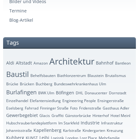
Bilder und Videos
Termine
Blog-Artikel
Tags
Architektur
Aldi
Altstadt
Bahnhof
Amazon
Bantleon
Baustil
Behelfsbauten
Biathlonzentrum
Blaustein
Brutalismus
Brücke
Brücken
Buchberg
Bundeswehrkrankenhaus Ulm
Burlafingen
Böfingen
BWK Ulm
DHL
Donaucenter
Dornstadt
Einzelhandel
Elefantensiedlung
Engineering People
Ensingerstraße
Eselsberg
Fahrrad
Finninger Straße
Foto
Fridenstraße
Gasthaus Adler
Gewerbegebiet
Glacis
Graffiti
Gänstorbrücke
Hinterhof
Hotel Meinl
Industrie
Hubschrauberlandeplattform
Im Starkfeld
Infrastruktur
Kapellenberg
Johannisstraße
Karlstraße
Kindergarten
Kreuzung
Kuhberg
Leibi
KUNST
Logistik
London
Lost Place
Mehrfamilie