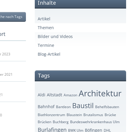
Inhalte
che nach Tags
Artikel
Themen
ort
Bilder und Videos
Termine
Blog-Artikel
r 2023
er 2021
Tags
Architektur
Aldi
Altstadt
21
Amazon
Baustil
Bahnhof
Bantleon
Behelfsbauten
Biathlonzentrum
Blaustein
Brutalismus
Brücke
20
Brücken
Buchberg
Bundeswehrkrankenhaus Ulm
Burlafingen
Böfingen
BWK Ulm
DHL