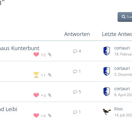
m“
Su
Antworten
Letzte Antw
haus Kunterbunt
cortauri
4
18. Februa
2
cortauri
1
5. Dezemb
1
cortauri
5
8. April 20
3
d Leibi
Finn
1
14. Juli 20
4