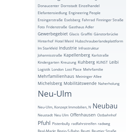
Donaucenter
Dornstadt
Einzelhandel
Elefantensiedlung
Engineering People
Ensingerstraße
Eselsberg
Fahrrad
Finninger Straße
Foto
Fridenstraße
Gasthaus Adler
Gewerbegebiet
Glacis
Graffiti
Gänstorbrücke
Hinterhof
Hotel Meinl
Hubschrauberlandeplattform
Industrie
Im Starkfeld
Infrastruktur
Kapellenberg
Johannisstraße
Karlstraße
Kuhberg
Leibi
Kindergarten
Kreuzung
KUNST
Logistik
London
Lost Place
Mehrfamilie
Mehrfamilienhaus
Meininger Allee
Michelsberg
Mobilitätswende
Naherholung
Neu-Ulm
Neubau
Neu-Ulm, Konzept Immobilien, N
Offenhausen
Neustadt
Neu Ulm
Ostbahnhof
Pfuhl
Pistenbully
radfahrstreifen
radweg
Real-Markt
Regio-S-Bahn
Reutti
Reuttier Straße