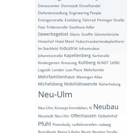
Donaucenter
Dornstadt
Einzelhandel
Elefantensiedlung
Engineering People
Ensingerstraße
Eselsberg
Fahrrad
Finninger Straße
Foto
Fridenstraße
Gasthaus Adler
Gewerbegebiet
Glacis
Graffiti
Gänstorbrücke
Hinterhof
Hotel Meinl
Hubschrauberlandeplattform
Industrie
Im Starkfeld
Infrastruktur
Kapellenberg
Johannisstraße
Karlstraße
Kuhberg
Leibi
Kindergarten
Kreuzung
KUNST
Logistik
London
Lost Place
Mehrfamilie
Mehrfamilienhaus
Meininger Allee
Michelsberg
Mobilitätswende
Naherholung
Neu-Ulm
Neubau
Neu-Ulm, Konzept Immobilien, N
Offenhausen
Neustadt
Neu Ulm
Ostbahnhof
Pfuhl
Pistenbully
radfahrstreifen
radweg
Real-Markt
Regio-S-Bahn
Reutti
Reuttier Straße