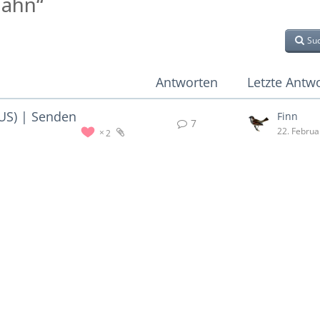
Bahn“
Su
Antworten
Letzte Antw
US) | Senden
Finn
7
22. Februa
2