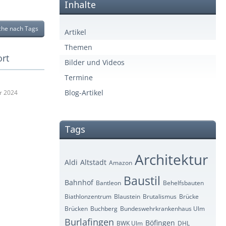
Inhalte
che nach Tags
Artikel
Themen
ort
Bilder und Videos
Termine
Blog-Artikel
r 2024
Tags
Architektur
Aldi
Altstadt
Amazon
Baustil
Bahnhof
Bantleon
Behelfsbauten
Biathlonzentrum
Blaustein
Brutalismus
Brücke
Brücken
Buchberg
Bundeswehrkrankenhaus Ulm
Burlafingen
Böfingen
BWK Ulm
DHL