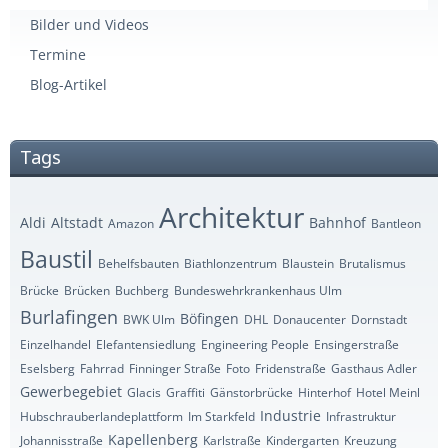
Bilder und Videos
Termine
Blog-Artikel
Tags
Architektur
Aldi
Altstadt
Bahnhof
Amazon
Bantleon
Baustil
Behelfsbauten
Biathlonzentrum
Blaustein
Brutalismus
Brücke
Brücken
Buchberg
Bundeswehrkrankenhaus Ulm
Burlafingen
Böfingen
BWK Ulm
DHL
Donaucenter
Dornstadt
Einzelhandel
Elefantensiedlung
Engineering People
Ensingerstraße
Eselsberg
Fahrrad
Finninger Straße
Foto
Fridenstraße
Gasthaus Adler
Gewerbegebiet
Glacis
Graffiti
Gänstorbrücke
Hinterhof
Hotel Meinl
Industrie
Hubschrauberlandeplattform
Im Starkfeld
Infrastruktur
Kapellenberg
Johannisstraße
Karlstraße
Kindergarten
Kreuzung