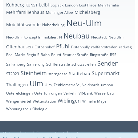
Kuhberg
Leibi
KUNST
Logistik
London
Lost Place
Mehrfamilie
Mehrfamilienhaus
Michelsberg
Meininger Allee
Neu-Ulm
Mobilitätswende
Naherholung
Neubau
Neu-Ulm, Konzept Immobilien, N
Neustadt
Neu Ulm
Pfuhl
Offenhausen
Ostbahnhof
Pistenbully
radfahrstreifen
radweg
Real-Markt
Regio-S-Bahn
Reutti
Reuttier Straße
Ringstraße
RSS
Senden
Safranberg
Sanierung
Schillerstraße
schutzstreifen
Steinheim
Supermarkt
Städtebau
ST2023
sterngasse
Ulm
Thalfingen
Ulm, Zeitblomstraße, Neidhards
umbau
Unterelchingen
Unterführungen
Verkehr
VR-Bank
Wasserbau
Wiblingen
Wengenviertel
Wetterstation
Wilhelm Mayer
Wohnungsbau
Ökologie
Datenschutzerklärung
Kontakt
Impressum