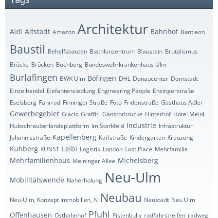
Architektur
Aldi
Altstadt
Bahnhof
Amazon
Bantleon
Baustil
Behelfsbauten
Biathlonzentrum
Blaustein
Brutalismus
Brücke
Brücken
Buchberg
Bundeswehrkrankenhaus Ulm
Burlafingen
Böfingen
BWK Ulm
DHL
Donaucenter
Dornstadt
Einzelhandel
Elefantensiedlung
Engineering People
Ensingerstraße
Eselsberg
Fahrrad
Finninger Straße
Foto
Fridenstraße
Gasthaus Adler
Gewerbegebiet
Glacis
Graffiti
Gänstorbrücke
Hinterhof
Hotel Meinl
Industrie
Hubschrauberlandeplattform
Im Starkfeld
Infrastruktur
Kapellenberg
Johannisstraße
Karlstraße
Kindergarten
Kreuzung
Kuhberg
Leibi
KUNST
Logistik
London
Lost Place
Mehrfamilie
Mehrfamilienhaus
Michelsberg
Meininger Allee
Neu-Ulm
Mobilitätswende
Naherholung
Neubau
Neu-Ulm, Konzept Immobilien, N
Neustadt
Neu Ulm
Pfuhl
Offenhausen
Ostbahnhof
Pistenbully
radfahrstreifen
radweg