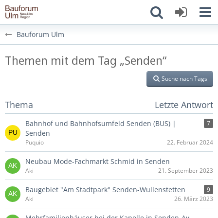
Bauforum Ulm
Themen mit dem Tag „Senden“
Suche nach Tags
Thema
Letzte Antwort
Bahnhof und Bahnhofsumfeld Senden (BUS) |
7
Senden
Puquio
22. Februar 2024
Neubau Mode-Fachmarkt Schmid in Senden
Aki
21. September 2023
Baugebiet "Am Stadtpark" Senden-Wullenstetten
9
Aki
26. März 2023
Mehrfamilienhäuser bei der Kapelle in Senden-Ay