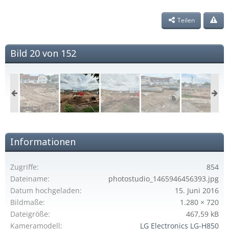
Teilen
Bild 20 von 152
Informationen
Zugriffe
854
Dateiname
photostudio_1465946456393.jpg
Datum hochgeladen
15. Juni 2016
Bildmaße
1.280 × 720
Dateigröße
467,59 kB
Kameramodell
LG Electronics LG-H850