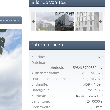
Bild 135 von 152
röße anzeigen
Informationen
Zugriffe
870
Dateiname
photostudio_1593463790852.jpg
Aufnahmedatum
29. Juni 2020
Datum hochgeladen
29. Juni 2020
Bildmaße
1.459 × 1.094
Dateigröße
761,29 kB
Kameramodell
HUAWEI VOG-L29
Belichtung
2/10000 s
Brennweite
5,56mm