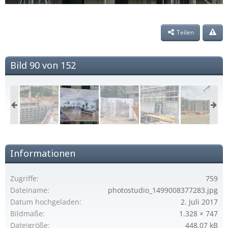
Teilen
Bild 90 von 152
Informationen
Zugriffe
759
Dateiname
photostudio_1499008377283.jpg
Datum hochgeladen
2. Juli 2017
Bildmaße
1.328 × 747
Dateigröße
448,07 kB