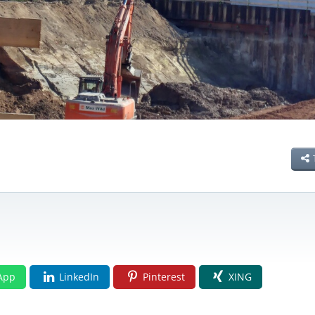
App
LinkedIn
Pinterest
XING