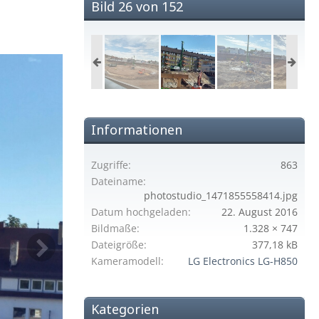
Bild 26 von 152
Informationen
Zugriffe
863
Dateiname
photostudio_1471855558414.jpg
Datum hochgeladen
22. August 2016
Bildmaße
1.328 × 747
Dateigröße
377,18 kB
Kameramodell
LG Electronics LG-H850
Kategorien