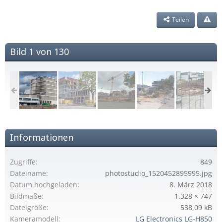
Teilen
Bild 1 von 130
Informationen
Zugriffe
849
Dateiname
photostudio_1520452895995.jpg
Datum hochgeladen
8. März 2018
Bildmaße
1.328 × 747
Dateigröße
538,09 kB
Kameramodell
LG Electronics LG-H850