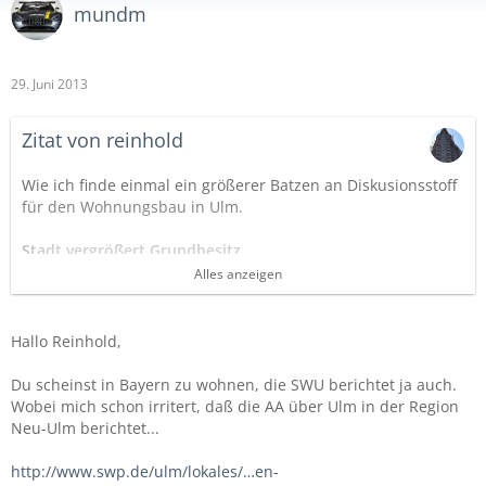
mundm
29. Juni 2013
Zitat von reinhold
Wie ich finde einmal ein größerer Batzen an Diskusionsstoff
für den Wohnungsbau in Ulm.
Stadt vergrößert Grundbesitz
Alles anzeigen
Städtischer Grundbesitz um 6000 qm gewachsen.
Die Politik der Ulmer im Wohnungsbau und anderem geht
weiter, Die Stadt
Hallo Reinhold,
kauft weiter großzügig Flächen um den Spekulanten
entgegen zutreten.
Du scheinst in Bayern zu wohnen, die SWU berichtet ja auch.
Nach wie vor eine tolle Sache der Ulmer.
Wobei mich schon irritert, daß die AA über Ulm in der Region
Neu-Ulm berichtet...
Schwerpunkt des derzeitigen Wohnbaus ist Böfingen.
ab 2015/16 soll auch die Lindenhöhe dran sein.
http://www.swp.de/ulm/lokales/…en-