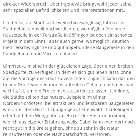
direkter Widerspruch, aber irgendwie bringt wohl jeder seine
sehr speziellen Befindlichkeiten und Interpretationen mit...
Ich denke, die Stadt sollte weiterhin zweigleisig fahren: im
Stadtgebiet sinnvoll nachverdichten, wo möglich (die neue
Häuserzeile in der Torstraße in Söflingen ist doch ein schönes
Projekt in dem Sinn) - aber auch gerne, wo möglich, deutlich
mehr erschwingliche und gut angebundene Baugebiete in den
Randgebieten und Vororten planen.
Ulm/Neu-Ulm sind in der glücklichen Lage, über einen breiten
Speckgürtel zu verfügen, in dem es sich gut leben lässt, ohne
auf die Vorzüge der Stadt zu verzichten. Zugleich kann das den
hohen Druck von den innenstadtnahen Gebieten nehmen, was
wichtig ist, um die Preise nicht ausarten zu lassen. Ich finde,
die Städte sollten das nutzen. Beispiele im Ulmer
Norden/Nordosten: bei attraktiven und leistbaren Baugebieten
wie Unter dem Hart I-III (Jungingen), Lettenwald I-III (Böfingen)
oder bald dem Wengenholz (Lehr) ist der Ansturm irrsinnig,
wie ich aus eigener Erfahrung weiß. Dabei kann man dort noch
recht gut in die Breite gehen, ohne zu sehr in die Natur
reinzufressen oder die Nachbarschaft zu verstören.